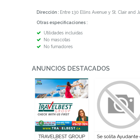
Dirección :
Entre 130 Ellins Avenue y St. Clair and J
Otras especificaciones :
Utilidades incluidas
No mascotas
No fumadores
ANUNCIOS DESTACADOS
 ayudantes
TRAVELBEST GROUP
Se solita Ayudante