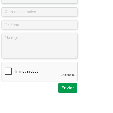
y
apellido
Enviar