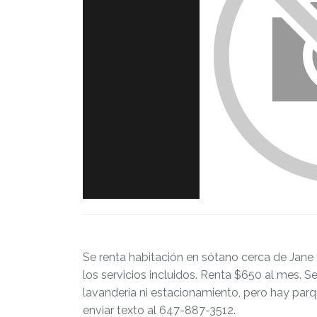
Se renta habitación en sótano cerca de Jane 
los servicios incluidos. Renta $650 al mes. 
lavandería ni estacionamiento, pero hay parqu
enviar texto al 647-887-3512.