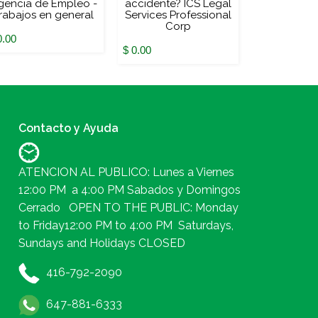
gencia de Empleo -
accidente? ICS Legal
Servicio
rabajos en general
Services Professional
Corp
$ 0.00
0.00
$ 0.00
Contacto y Ayuda
ATENCION AL PUBLICO: Lunes a Viernes
12:00 PM a 4:00 PM Sabados y Domingos
Cerrado OPEN TO THE PUBLIC: Monday
to Friday12:00 PM to 4:00 PM Saturdays,
Sundays and Holidays CLOSED
416-792-2090
647-881-6333