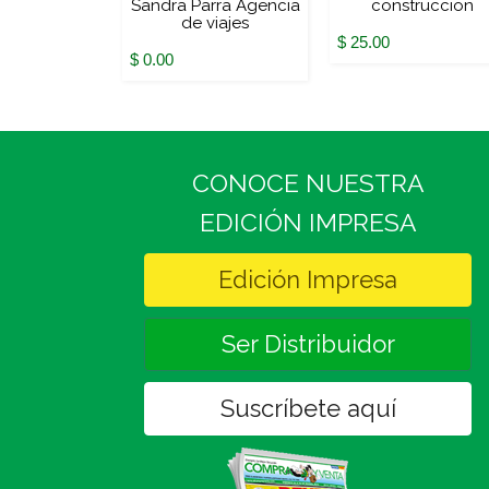
 techo
Sandra Parra Agencia
construccion
de viajes
$ 25.00
$ 0.00
CONOCE NUESTRA
EDICIÓN IMPRESA
Edición Impresa
Ser Distribuidor
Suscríbete aquí