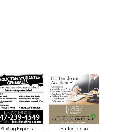
Staffing Experts -
Ha Tenido un
Amigo T