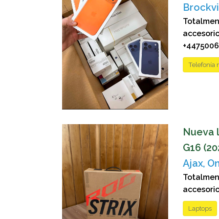
Brockvil
Totalmen
accesor
+44750069
Telefonía 
Nueva l
G16 (20
Ajax, On
Totalmen
accesori
Laptops