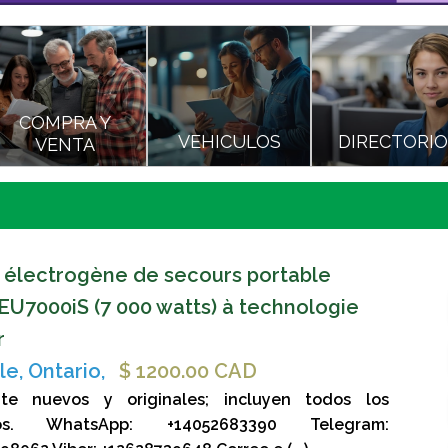
COMPRA Y
VEHICULOS
DIRECTORI
VENTA
 électrogène de secours portable
U7000iS (7 000 watts) à technologie
r
le, Ontario,
$ 1200.00 CAD
te nuevos y originales; incluyen todos los
ios. WhatsApp: +14052683390 Telegram: