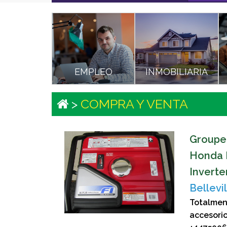
EMPLEO
INMOBILIARIA
>
COMPRA Y VENTA
Groupe
Honda E
Inverte
Bellevil
Totalmen
accesor