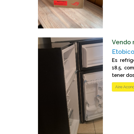
Vendo r
Etobico
Es refri
18.5, co
tener dos
Aire Acond