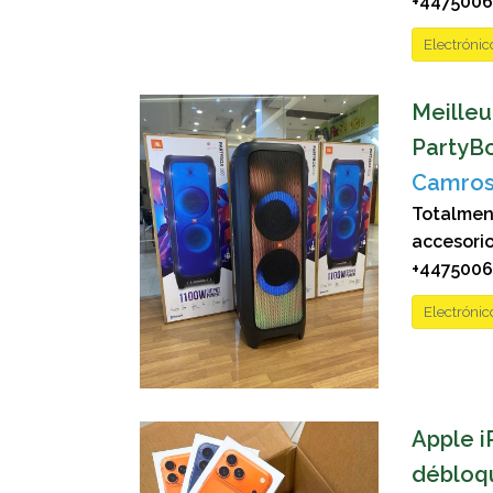
+44750069
Electrónic
Meilleu
PartyBo
Camrose
Totalmen
accesor
+44750069
Electrónic
Apple i
débloqu