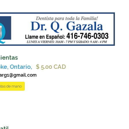
ientas
ke, Ontario,
$ 5.00 CAD
arg1@gmail.com
tas de mano
atil