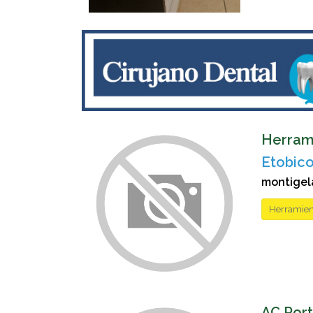
Herram
Etobico
montigel
Herramien
AC Port