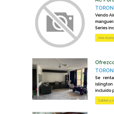
TORONT
Vendo Air
manguera
Series inq
Aire Acond
Ofrezco
TORONT
Se rent
islingto
incluido 
Cables y 